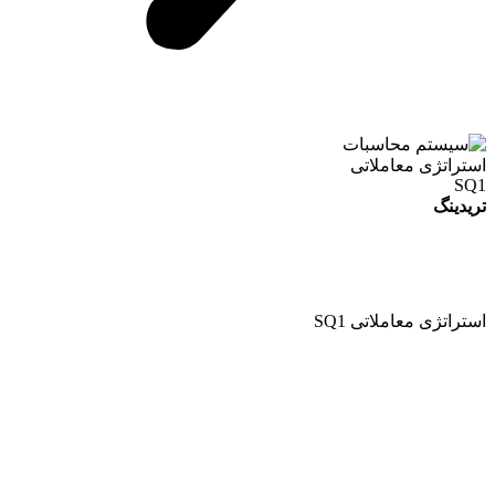
تریدینگ
استراتژی معاملاتی SQ1
سی