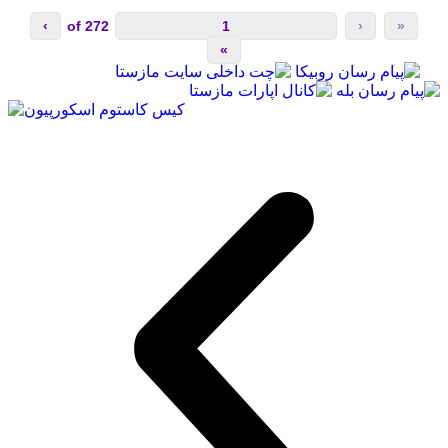
›
272
of
‹
«
»