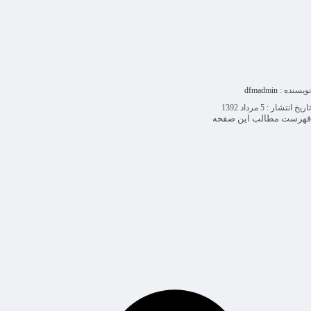
نویسنده :
dfmadmin
تاریخ انتشار :
5 مرداد 1392
فهرست مطالب این صفحه